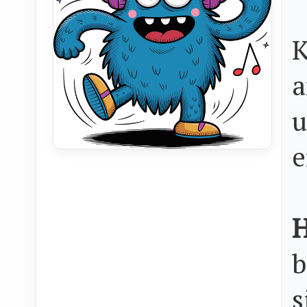
K
a
u
e
H
b
s